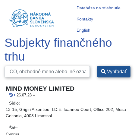
Databáza na stiahnutie
Kontakty
English
Subjekty finančného
trhu
Vyhľadať
MIND MONEY LIMITED
26.07.23
–
Sídlo:
13-15, Grigiri Afxentiou, I.D.E. Ioannou Court, Office 202, Mesa
Geitonia, 4003 Limassol
Štát:
Cyprus