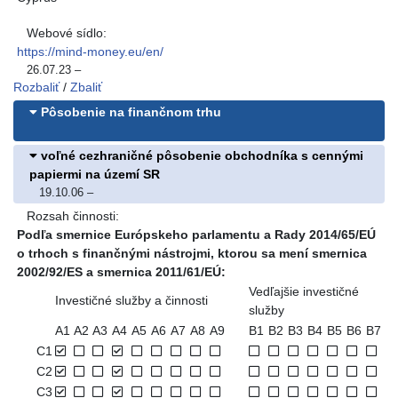
Webové sídlo:
https://mind-money.eu/en/
26.07.23
–
Rozbaliť
/
Zbaliť
Pôsobenie na finančnom trhu
voľné cezhraničné pôsobenie obchodníka s cennými
papiermi na území SR
19.10.06
–
Rozsah činnosti:
Podľa smernice Európskeho parlamentu a Rady 2014/65/EÚ
o trhoch s finančnými nástrojmi, ktorou sa mení smernica
2002/92/ES a smernica 2011/61/EÚ:
Vedľajšie investičné
Investičné služby a činnosti
služby
A1
A2
A3
A4
A5
A6
A7
A8
A9
B1
B2
B3
B4
B5
B6
B7
C1
C2
C3