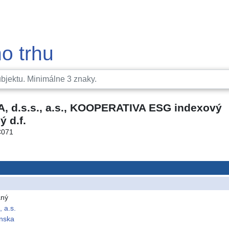
o trhu
 d.s.s., a.s., KOOPERATIVA ESG indexový
 d.f.
C071
aný
 a.s.
nska