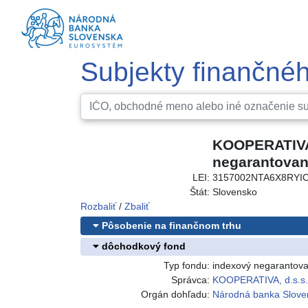
Subjekty finančnéh
KOOPERATIVA,
negarantovaný
LEI:
3157002NTA6X8RYI
Štát:
Slovensko
Rozbaliť
/
Zbaliť
Pôsobenie na finančnom trhu
dôchodkový fond
Typ fondu:
indexový negarantov
Správca:
KOOPERATIVA, d.s.s.,
Orgán dohľadu:
Národná banka Slove