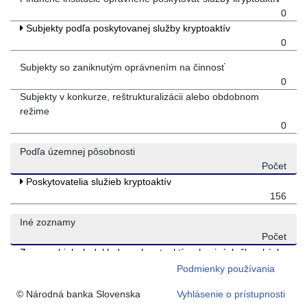
0
Subjekty podľa poskytovanej služby kryptoaktív
0
Subjekty so zaniknutým oprávnením na činnosť
0
Subjekty v konkurze, reštrukturalizácii alebo obdobnom
režime
0
Podľa územnej pôsobnosti
Počet
Poskytovatelia služieb kryptoaktív
156
Iné zoznamy
Počet
Zoznam bielych dokladov o kryptoaktívach z iných členských
štátov
Podmienky používania
ESMA MiCA register
© Národná banka Slovenska
Vyhlásenie o prístupnosti